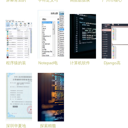
屏幕背后的
字符定义与
高效数据恢
广州市核心
可视化洞察
计算机软件
复新选择
区域计算机
软件开发者
开发 工程
精品数据恢
软件著作权
的近视解码
创意中融合
复软件官方
登记指南
指南
性别与技术
版 v2.0 深
过程、费用
视域的洞察
度解析
与服务商选
择
程序猿的装
Notepad电
计算机软件
Django高
机必备 10
脑版v7.6.2
开发 从需
校知识分享
款让开发效
中文版发布
求到创新的
与交流系统
率翻倍的电
轻巧高效的
旅程
设计与实现
脑软件推荐
编程利器
深圳华夏地
探索精髓